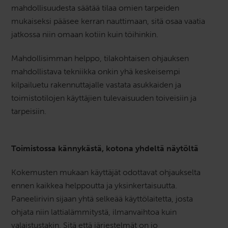
mahdollisuudesta säätää tilaa omien tarpeiden
mukaiseksi pääsee kerran nauttimaan, sitä osaa vaatia
jatkossa niin omaan kotiin kuin töihinkin.
Mahdollisimman helppo, tilakohtaisen ohjauksen
mahdollistava tekniikka onkin yhä keskeisempi
kilpailuetu rakennuttajalle vastata asukkaiden ja
toimistotilojen käyttäjien tulevaisuuden toiveisiin ja
tarpeisiin.
Toimistossa kännykästä, kotona yhdeltä näytöltä
Kokemusten mukaan käyttäjät odottavat ohjaukselta
ennen kaikkea helppoutta ja yksinkertaisuutta.
Paneelirivin sijaan yhtä selkeää käyttölaitetta, josta
ohjata niin lattialämmitystä, ilmanvaihtoa kuin
valaistustakin. Sitä että järjestelmät on jo