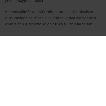
yhdellä käyttölaitteella.
Kiinnostuitko? Lue lisää, miten toteutat tilakohtaisen
olosuhteiden hallinnan niin, että se vastaa vaativienkin
asukkaiden ja työyhteisöjen tulevaisuuden tarpeisiin.
Lue lisää