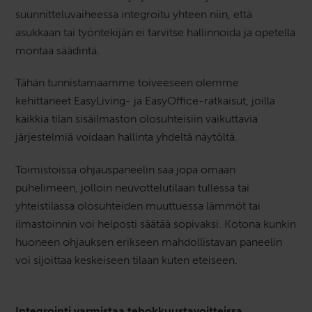
suunnitteluvaiheessa integroitu yhteen niin, että
asukkaan tai työntekijän ei tarvitse hallinnoida ja opetella
montaa säädintä.
Tähän tunnistamaamme toiveeseen olemme
kehittäneet EasyLiving- ja EasyOffice-ratkaisut, joilla
kaikkia tilan sisäilmaston olosuhteisiin vaikuttavia
järjestelmiä voidaan hallinta yhdeltä näytöltä.
Toimistoissa ohjauspaneelin saa jopa omaan
puhelimeen, jolloin neuvottelutilaan tullessa tai
yhteistilassa olosuhteiden muuttuessa lämmöt tai
ilmastoinnin voi helposti säätää sopivaksi. Kotona kunkin
huoneen ohjauksen erikseen mahdollistavan paneelin
voi sijoittaa keskeiseen tilaan kuten eteiseen.
Integrointi varmistaa tehokkuustavoitteissa