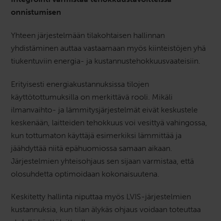
onnistumisen
Yhteen järjestelmään tilakohtaisen hallinnan
yhdistäminen auttaa vastaamaan myös kiinteistöjen yhä
tiukentuviin energia- ja kustannustehokkuusvaateisiin.
Erityisesti energiakustannuksissa tilojen
käyttötottumuksilla on merkittävä rooli. Mikäli
ilmanvaihto- ja lämmitysjärjestelmät eivät keskustele
keskenään, laitteiden tehokkuus voi vesittyä vahingossa,
kun tottumaton käyttäjä esimerkiksi lämmittää ja
jäähdyttää niitä epähuomiossa samaan aikaan.
Järjestelmien yhteisohjaus sen sijaan varmistaa, että
olosuhdetta optimoidaan kokonaisuutena.
Keskitetty hallinta niputtaa myös LVIS-järjestelmien
kustannuksia, kun tilan älykäs ohjaus voidaan toteuttaa