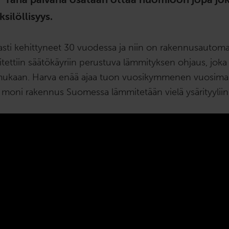
silöllisyys.
sti kehittyneet 30 vuodessa ja niin on rakennusautoma
itettiin säätökäyriin perustuva lämmityksen ohjaus, joka
mukaan. Harva enää ajaa tuon vuosikymmenen vuosimalli
moni rakennus Suomessa lämmitetään vielä ysärityyliin