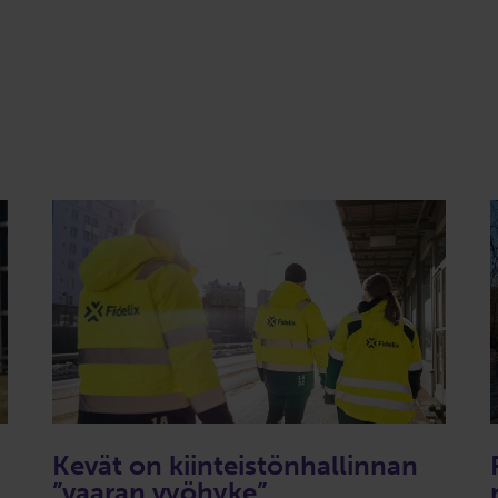
Kevät on kiinteistönhallinnan
”vaaran vyöhyke”