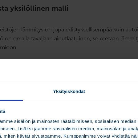
ta yksilöllinen malli
nteistöjen lämmitys on jopa edistyksellisempää kuin autoi
stö on omalla tavallaan ainutlaatuinen, se otetaan lämmi
omioon.
ti toimivaa kiinteistöä ei ole”, Tomi Somero korostaa. “Va
amoilla piirustuksilla, ne sijaitsevat kuitenkin eri paikoiss
 niihin eri tavalla. Jokainen kiinteistö myös varaa rakent
”
Yksityiskohdat
eistöstä voi tehdä oman yksilöllisen laskentamallin, jot
itä
uksessa. Älykäs ja ennakoiva ohjausjärjestelmä tarvit
mme sisällön ja mainosten räätälöimiseen, sosiaalisen median
son, jossa se kerää dataa ja pääsee sen avulla kärryille, 
iseen. Lisäksi jaamme sosiaalisen median, mainosalan ja analy
tö toimii.
, miten käytät sivustoamme. Kumppanimme voivat yhdistää näitä t