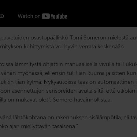
aripalveluiden osastopäällikkö Tomi Someron mielestä au
ityksen kehittymistä voi hyvin verrata keskenään.
oissa lämmitystä ohjattiin manuaalisella vivulla tai liukuk
 vähän myöhässä, eli ensin tuli liian kuuma ja sitten kun
tulikin liian kylmä. Nykyautoissa taas on automaattinen i
oon asennettujen sensoreiden avulla siitä, että ulkoläm
illa on mukavat olot“, Somero havainnollistaa.
vänä lähtökohtana on rakennuksen sisälämpötila, eli tav
oko ajan miellyttävän tasaisena.”