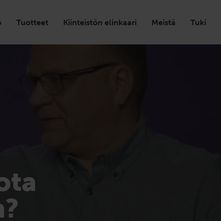
o
Tuotteet
Kiinteistön elinkaari
Meistä
Tuki
ota
n?