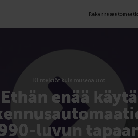
Rakennusautomaati
Kiinteistöt kuin museoautot
Ethän enää käytä
kennusautomaati
990-luvun tapaa