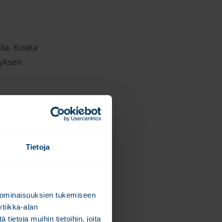
lla. Koska
tyksen
ikka kaksi taloa
a eli aurinko ja
eisiinsa lämpöä
Tietoja
a hyödynnetään
see muutaman
 ominaisuuksien tukemiseen
miten juuri
tiikka-alan
ietoja muihin tietoihin, joita