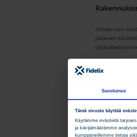
Rakennuksis
Joiltain osin kii
jokainen kiintei
ohjauksessa hu
“Kahta identtises
olisi rakennettu s
tuuli vaikuttavat
omalla tavallaan.
Suostumus
Jokaisesta kiint
Tämä sivusto käyttää eväste
lämmityksen ohja
Käytämme evästeitä tarjoama
viikon oppimisjak
ja kävijämäärämme analysoim
kyseinen kiinteis
kumppaneillemme tietoja siitä