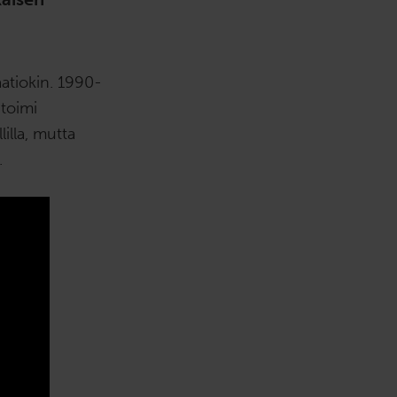
atiokin. 1990-
 toimi
lla, mutta
.