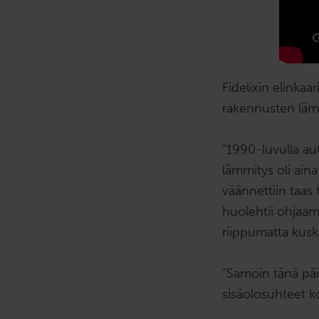
Fidelixin elinka
rakennusten lämm
“1990-luvulla aut
lämmitys oli aina
väännettiin taas 
huolehtii ohjaam
riippumatta kusk
“Samoin tänä päi
sisäolosuhteet k