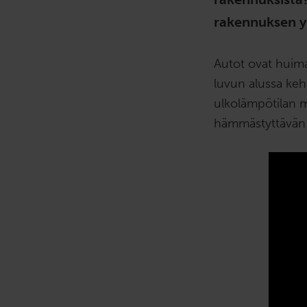
rakennuksen yk
Autot ovat huima
luvun alussa keh
ulkolämpötilan 
hämmästyttävän 