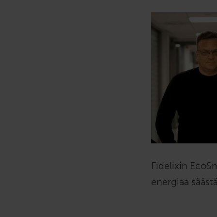
t
a
Fidelixin EcoSm
energiaa sääst