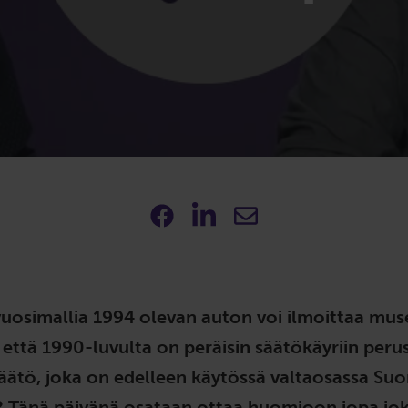
 vuosimallia 1994 olevan auton voi ilmoittaa mus
 että 1990-luvulta on peräisin säätökäyriin peru
äätö, joka on edelleen käytössä valtaosassa Su
? Tänä päivänä osataan ottaa huomioon jopa jo