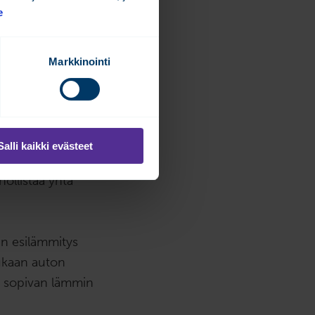
e
at ja
 rakennus
Markkinointi
taan, myös
uomioon ja
o selittää.
Salli kaikki evästeet
ankulutusta:
ollistaa yhtä
in esilämmitys
mukaan auton
n sopivan lämmin