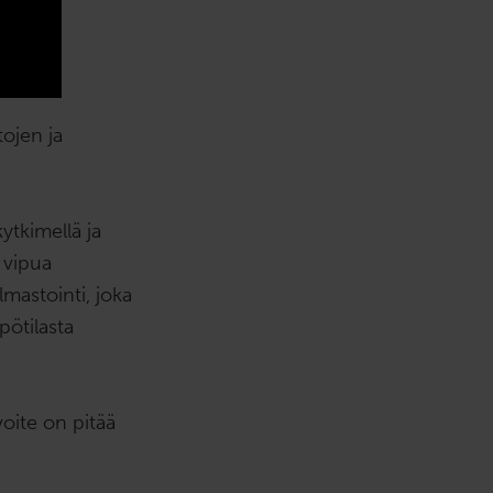
tojen ja
ytkimellä ja
 vipua
lmastointi, joka
pötilasta
oite on pitää