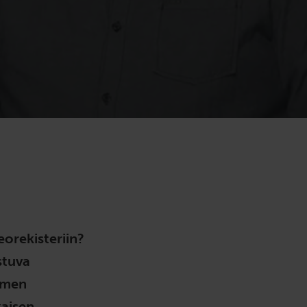
eorekisteriin?
stuva
omen
kaisen