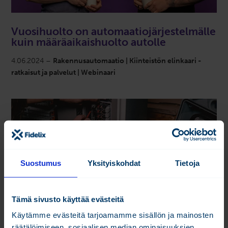
Vuosihuolto on automaatiojärjestelmälle
kuin määräaikaishuolto autolle
4.06.2024 –
Rakennusautomaatio | Kiinteistön elinkaari -
ratkaisut ja palvelut | Webinaari
Suostumus
Yksityiskohdat
Tietoja
Tämä sivusto käyttää evästeitä
Käytämme evästeitä tarjoamamme sisällön ja mainosten
räätälöimiseen, sosiaalisen median ominaisuuksien