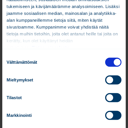
tukemiseen ja kävijämäärämme analysoimiseen. Lisäksi
Onko talotekniset järjestelmäsi testattu
jaamme sosiaalisen median, mainosalan ja analytiikka-
laboratorio- vai kenttäolosuhteissa?
alan kumppaneillemme tietoja siitä, miten käytät
14.03.2024 –
Rakennusautomaatio | Kiinteistön elinkaari -
sivustoamme. Kumppanimme voivat yhdistää näitä
ratkaisut ja palvelut | Webinaari
tietoja muihin tietoihin, joita olet antanut heille tai joita on
kerätty, kun olet käyttänyt heidän
palvelujaan.
Tietosuojaseloste
S
Välttämättömät
u
o
s
Mieltymykset
t
u
m
Tilastot
u
k
Markkinointi
s
e