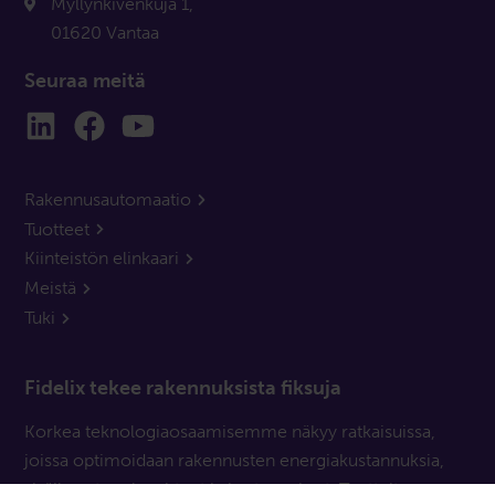
Myllynkivenkuja 1,
01620 Vantaa
Seuraa meitä
Rakennusautomaatio
Tuotteet
Kiinteistön elinkaari
Meistä
Tuki
Fidelix tekee rakennuksista fiksuja
Korkea teknologiaosaamisemme näkyy ratkaisuissa,
joissa optimoidaan rakennusten energiakustannuksia,
sisäilmasto-olosuhteet ja kustannukset. Tuotteitamme