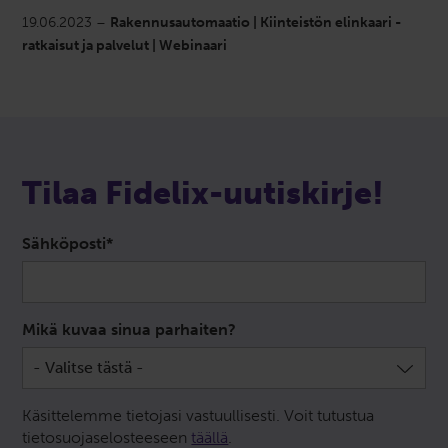
19.06.2023 –
Rakennusautomaatio | Kiinteistön elinkaari -
ratkaisut ja palvelut | Webinaari
Tilaa Fidelix-uutiskirje!
Sähköposti
*
Mikä kuvaa sinua parhaiten?
Käsittelemme tietojasi vastuullisesti. Voit tutustua
tietosuojaselosteeseen
täällä
.